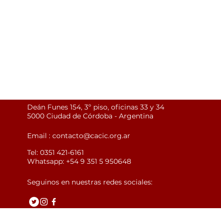
Deán Funes 154, 3º piso, oficinas 33 y 34
5000 Ciudad de Córdoba - Argentina
Email :
contacto@cacic.org.ar
Tel: 0351 421-6161
Whatsapp: +54 9 351 5 950648
Seguinos en nuestras redes sociales: