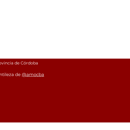
rovincia de Córdoba
ntileza de
@amocba