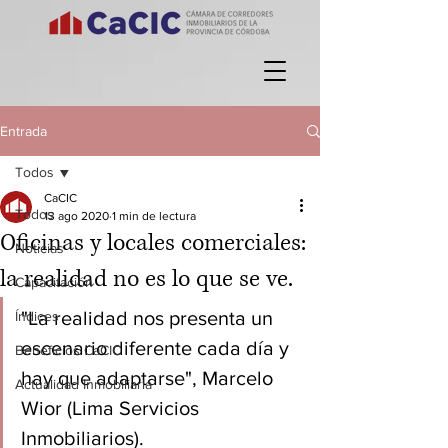
Entrada
Todos
CaCIC
Todos
13 ago 2020
1 min de lectura
Oficinas y locales comerciales:
Noticias
la realidad no es lo que se ve.
Capacitación
"La realidad nos presenta un 
Índices
escenario diferente cada día y 
Beneficios CaCIC
hay que adaptarse", Marcelo 
Actualidad Inmobiliaria
Wior (Lima Servicios 
Inmobiliarios).